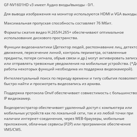
GF-NV1601HD v3 имеет Аудио входы/выходы - 0/1.
Для вывода изображения на монитор используются HDMI и VGA выходы
Максимальная пропуская способность составляет 76 Мбит.
Форматы сжатия видео H.265/Н.265+ обеспечивают оптимальное
использование дискового пространства.
Функции видеоаналитики (Детектор людей, распознавание лиц, детект
движения, пересечение линий, контроль периметра, оставленные
предметы, потеря сигнала, обрыв связи и др.) могут активировать запис
или отправлять тревожные уведомления на мобильные устройства. (*Д
работы некоторых функций необходима их поддержка видеокамерой).
Интеллектуальный поиск по периоду времени и типу события позволяет
быстро найти и просмотреть видеозапись из архива.
Поддержка протокола Onvif обеспечивает совместимость с большинств
IP видеокамер.
Видеорегистратор обеспечивает удаленный доступ с компьютера или
мобильных устройств как по локальной сети, так и из любой точки при
наличии интернет-соединения, через WEB-браузеры, мобильные
приложения, облачные сервисы (P2P) или программное обеспечение
VMS/CMS.