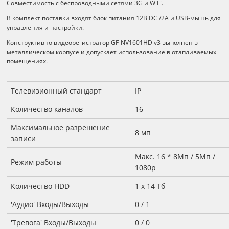
Совместимость с беспроводными сетями 3G и WiFi.
В комплект поставки входят блок питания 12В DC /2А и USB-мышь для
управления и настройки.
Конструктивно видеорегистратор GF-NV1601HD v3 выполнен в
металлическом корпусе и допускает использование в отапливаемых
помещениях.
Технические характеристики
Телевизионный стандарт
IP
Количество каналов
16
Максимальное разрешение
8 мп
записи
Макс. 16 * 8Mп / 5Мп /
Режим работы
1080р
Количество HDD
1 х 14 Тб
'Аудио' Входы/Выходы
0 / 1
'Тревога' Входы/Выходы
0 / 0