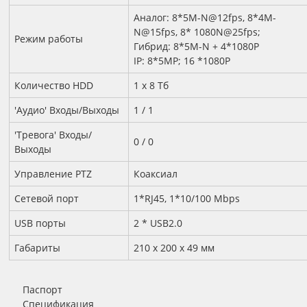
Аналог: 8*5M-N@12fps, 8*4M-
N@15fps, 8* 1080N@25fps;
Режим работы
Гибрид: 8*5M-N + 4*1080P
IP: 8*5MP; 16 *1080P
Количество HDD
1 х 8 Тб
'Аудио' Входы/Выходы
1 / 1
'Тревога' Входы/
0 / 0
Выходы
Управление PTZ
Коаксиал
Сетевой порт
1*RJ45, 1*10/100 Mbps
USB порты
2 * USB2.0
Габариты
210 x 200 x 49 мм
Паспорт
Спецификация