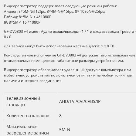
Видеорегистратор поддерживает следующие режимы работы:
Аналог: 8*5M-N@12fps, 8*4M-N@15fps, 8* 1080N@25fps;
Гибрид: 8*5M-N + 4*1080P
IP: 8*5MP; 16 *1080P
GF-DV0803 v4 имеет Аудио входы/выходы - 1 / 1 и входы/выходы Тревога 
0 / 0.
Для записи могут быть использованы жесткие диски: 1 х 8 Тб.
Конструктивное исполнение GF-DV0803 v4 допускает его использование
отапливаемых помещениях, габаритные размеры устройства: мм.
Видеорегистратор обеспечивает удаленный доступ с компьютера или
мобильных устройств как по локальной сети, так и из любой точки при
наличии интернет-соединения.
Технические характеристики
Телевизионный
AHD/TVI/CVI/CVBS/IP
стандарт
Количество каналов
8
Максимальное
5M-N
разрешение записи