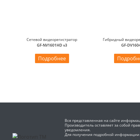
Сетевой видеорегистратор
Гибридный видеоре
GF-NV1601HD v3
GF-DV160
Подробнее
Подробн
Вся представленная на сайте информац
Производитель оставляет за собой пра
уведомления.
Для получения подробной информации