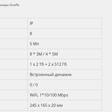
меры Giraffe.
и
IP
8
5 Мп
8 * 3M / 4 * 5M
1 х 2 Тб + 2 х 512 Гб
Встроенный динамик
0 / 0
WiFi, 1*10/100 Mbps
245 х 165 х 20 мм