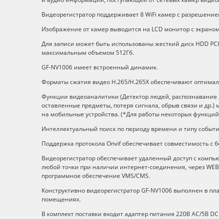
Видеорегистратор поддерживает 8 WiFi камер с разрешением
Изображение от камер выводится на LCD монитор с экраном
Для записи может быть использованы жесткий диск HDD PCI
максимальным объемом 512Гб.
GF-NV1006 имеет встроенный динамик.
Форматы сжатия видео H.265/H.265X обеспечивают оптимал
Функции видеоаналитики (Детектор людей, распознавание 
оставленные предметы, потеря сигнала, обрыв связи и др.)
на мобильные устройства. (*Для работы некоторых функций
Интеллектуальный поиск по периоду времени и типу событи
Поддержка протокола Onvif обеспечивает совместимость с 
Видеорегистратор обеспечивает удаленный доступ с компьют
любой точки при наличии интернет-соединения, через WEB
программное обеспечение VMS/CMS.
Конструктивно видеорегистратор GF-NV1006 выполнен в пла
помещениях.
В комплект поставки входит адаптер питания 220В АС/5В DC