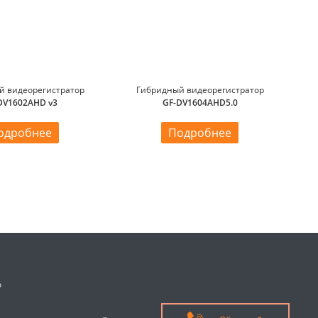
й видеорегистратор
Гибридный видеорегистратор
DV1602AHD v3
GF-DV1604AHD5.0
одробнее
Подробнее
о