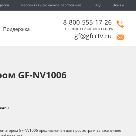
диска
Рассчитать фокусное расстояние
FAQ
Войти
8-800-555-17-26
Поддержка
ТЕЛЕФОН СЕРВИСНОГО ЦЕНТРА
gf@gfcctv.ru
ром GF-NV1006
ация
монитором GF-NV1006 предназначен для просмотра и записи видео
онаблюдения.