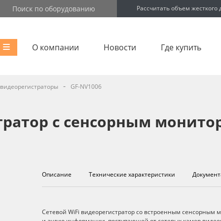
Рассчитать объем жесткого 
О компании
Новости
Где купить
-
 видеорегистраторы
GF-NV1006
тратор с сенсорным монито
Описание
Технические характеристики
Документ
Описание
Сетевой WiFi видеорегистратор со встроенным сенсорным 
и аудио информации, поступающей от сетевых камер виде