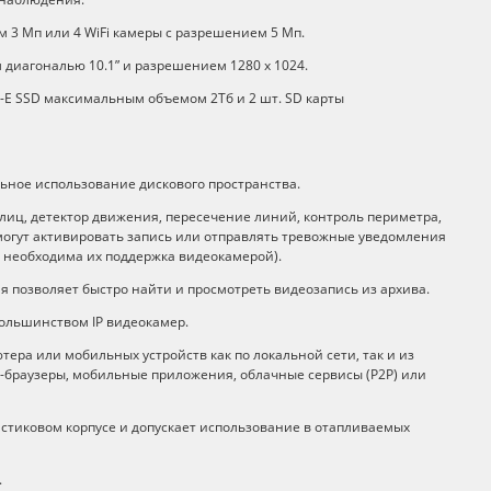
 3 Мп или 4 WiFi камеры с разрешением 5 Мп.
 диагональю 10.1” и разрешением 1280 х 1024.
-E SSD максимальным объемом 2Тб и 2 шт. SD карты
ьное использование дискового пространства.
лиц, детектор движения, пересечение линий, контроль периметра,
 могут активировать запись или отправлять тревожные уведомления
 необходима их поддержка видеокамерой).
я позволяет быстро найти и просмотреть видеозапись из архива.
большинством IP видеокамер.
ера или мобильных устройств как по локальной сети, так и из
-браузеры, мобильные приложения, облачные сервисы (P2P) или
стиковом корпусе и допускает использование в отапливаемых
.