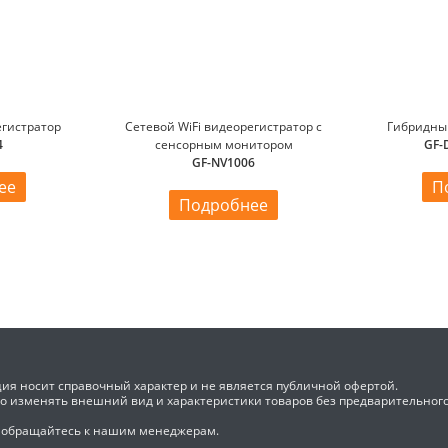
гистратор
Сетевой WiFi видеорегистратор с
Гибридны
4
сенсорным монитором
GF-
GF-NV1006
ее
П
Подробнее
ия носит справочный характер и не является публичной офертой.
во изменять внешний вид и характеристики товаров без предварительног
 обращайтесь к нашим менеджерам.