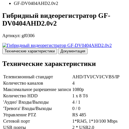
GF-DV0404AHD2.0v2
Гибридный видеорегистратор GF-
DV0404AHD2.0v2
Артикул: gf0306
Технические характеристики
Документация
Технические характеристики
Телевизионный стандарт
AHD/TVI/CVI/CVBS/IP
Количество каналов
4
Максимальное разрешение записи
1080р
Количество HDD
1 х 8 Тб
'Аудио' Входы/Выходы
4 / 1
'Тревога' Входы/Выходы
0 / 0
Управление PTZ
RS 485
Сетевой порт
1*RJ45, 1*10/100 Mbps
USB порты
2 * USB2.0