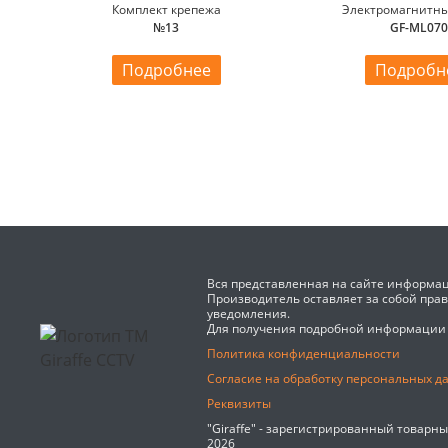
Комплект крепежа
Электромагнитны
№13
GF-ML07
Подробнее
Подробн
Вся представленная на сайте информац
Производитель оставляет за собой пра
уведомления.
Для получения подробной информации
Политика конфиденциальности
Согласие на обработку персональных д
Реквизиты
"Giraffe" - зарегистрированный товарн
2026