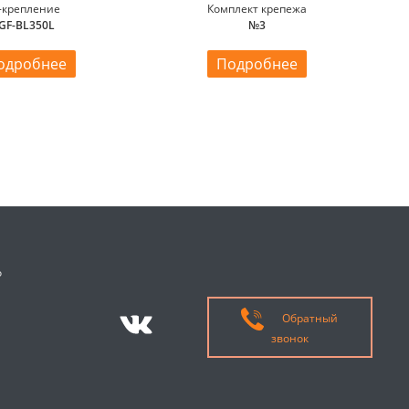
-крепление
Комплект крепежа
GF-BL350L
№3
одробнее
Подробнее
о
Обратный
звонок