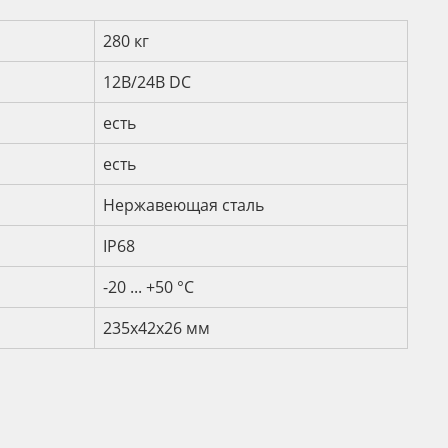
и
280 кг
12В/24В DC
есть
есть
Нержавеющая сталь
IP68
-20 ... +50 °С
235х42х26 мм