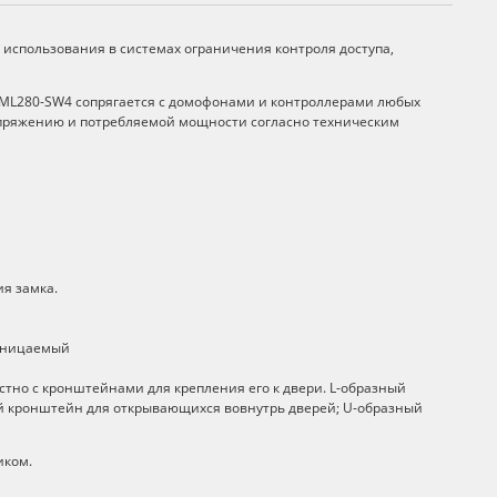
использования в системах ограничения контроля доступа,
F-EML280-SW4 сопрягается с домофонами и контроллерами любых
пряжению и потребляемой мощности согласно техническим
я замка.
роницаемый
стно с кронштейнами для крепления его к двери. L-образный
й кронштейн для открывающихся вовнутрь дверей; U-образный
иком.