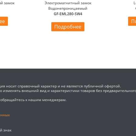
й замок
Электромагнитный замок
L
0
Водонепроницаемый
GF-EML280-SW4
ее
П
Подробнее
ия носит справочный характер и не является публичной офертой.
во изменять внешний вид и характеристики товаров без предварительног
 обращайтесь к нашим менеджерам.
анных
ый знак