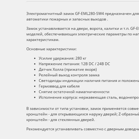
Описание
Электромагнитный замок GF-EML280-SW4 предназначен для 
автоматики пожарных и запасных выходов .
Замок устанавливается на двери, ворота, калитки и т.п. G
моделей, обеспечивающих электрические параметры по на
характеристикам.
Основные характеристики:
Усилие удержания: 280 кг
Напряжение питания: 12В DC / 24В DC
Датчик Холла (прижатие якоря)
Релейный выход контроля замка
Светодиоды индикации наличия питания и положени
Гермоввод для кабеля
Снятие остаточной намагниченности
Исполнение корпуса: нержавеющая сталь, водонеп
В зависимости от типа установки, замок применяется совме
кронштейн - для открывающихся наружу дверей; Z-образны
кронштейн - для стеклянных дверей.
Рекомендуется устанавливать совместно с дверным доводч