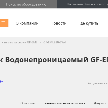
Рассчитать объем жесткого 
О компании
Новости
Где купить
-
тные замки серии GF-EML
GF-EML280-SW4
к Водонепроницаемый GF-E
Актуально на
Описание
Технические характеристики
Документ