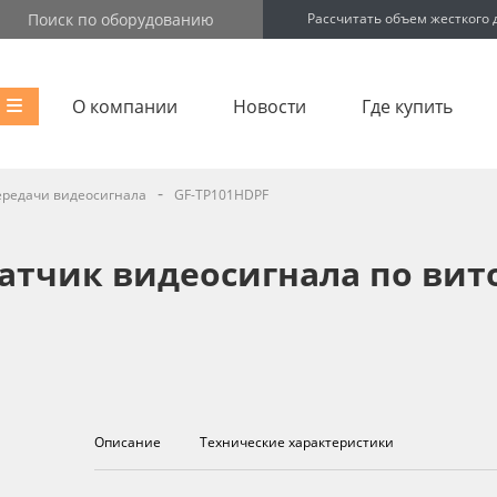
Рассчитать объем жесткого 
О компании
Новости
Где купить
-
ередачи видеосигнала
GF-TP101HDPF
тчик видеосигнала по витой
Описание
Технические характеристики