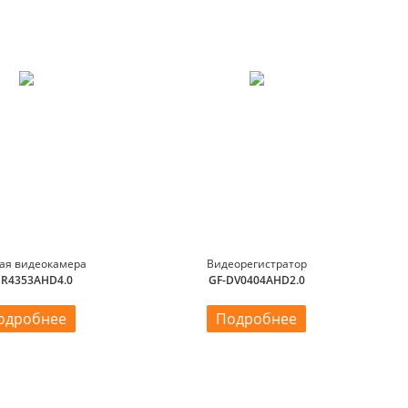
ая видеокамера
Видеорегистратор
IR4353AHD4.0
GF-DV0404AHD2.0
одробнее
Подробнее