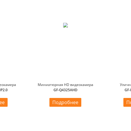
деокамера
Миниатюрная HD видеокамера
Уличн
P2.0
GF-Q4325AHD
GF-
ее
Подробнее
П