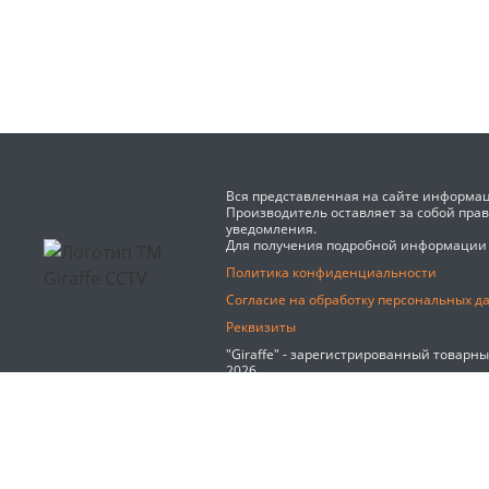
Вся представленная на сайте информац
Производитель оставляет за собой пра
уведомления.
Для получения подробной информации
Политика конфиденциальности
Согласие на обработку персональных д
Реквизиты
"Giraffe" - зарегистрированный товарн
2026
Мы используем файлы cookie и сервис веб-аналитики Янд
конфиденциальности.