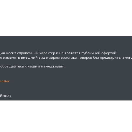
ия носит справочный характер и не является публичной офертой.
во изменять внешний вид и характеристики товаров без предварительног
 обращайтесь к нашим менеджерам.
анных
ый знак
екс Метрика для улучшения работы сайта. Оставаясь на 