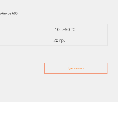
о-белое 600
и
-10...+50 ºС
20 гр.
Где купить