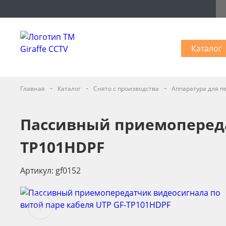
Каталог
-
-
-
Главная
Каталог
Снято с производства
Аппаратура для п
Пассивный приемопереда
TP101HDPF
Артикул: gf0152