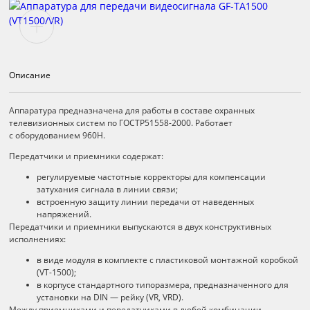
Описание
Описание
Аппаратура предназначена для работы в составе охранных
телевизионных систем по ГОСТР51558-2000. Работает
с оборудованием 960H.
Передатчики и приемники содержат:
регулируемые частотные корректоры для компенсации
затухания сигнала в линии связи;
встроенную защиту линии передачи от наведенных
напряжений.
Передатчики и приемники выпускаются в двух конструктивных
исполнениях:
в виде модуля в комплекте с пластиковой монтажной коробкой
(VT-1500);
в корпусе стандартного типоразмера, предназначенного для
установки на DIN — рейку (VR, VRD).
Между приемниками и передатчиками в любой комбинации