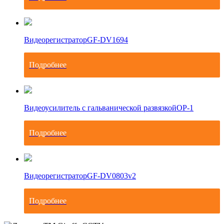
Видеорегистратор
GF-DV1694
Подробнее
Видеоусилитель с гальванической развязкой
OP-1
Подробнее
Видеорегистратор
GF-DV0803v2
Подробнее