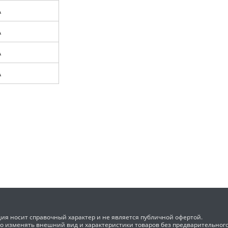
A
A
A
A
ия носит справочный характер и не является публичной офертой.
во изменять внешний вид и характеристики товаров без предварительног