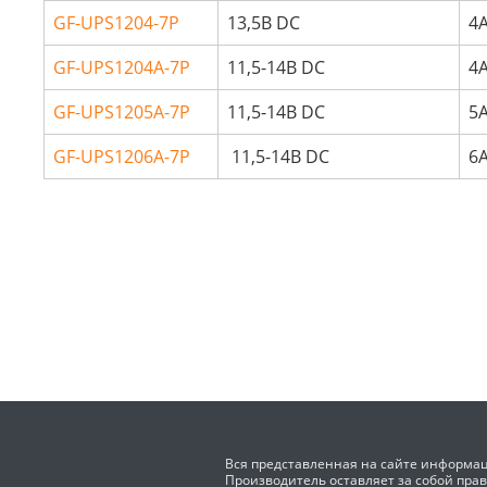
GF-UPS1204-7P
13,5В DC
4
GF-UPS1204A-7P
11,5-14В DC
4
GF-UPS1205A-7P
11,5-14В DC
5
GF-UPS1206A-7P
11,5-14В DC
6
Вся представленная на сайте информац
Производитель оставляет за собой пра