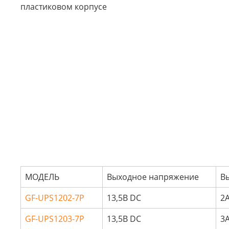
МОДЕЛЬ
Выходное напряжение
В
GF-UPS1202-7P
13,5В DC
2
GF-UPS1203-7P
13,5В DC
3