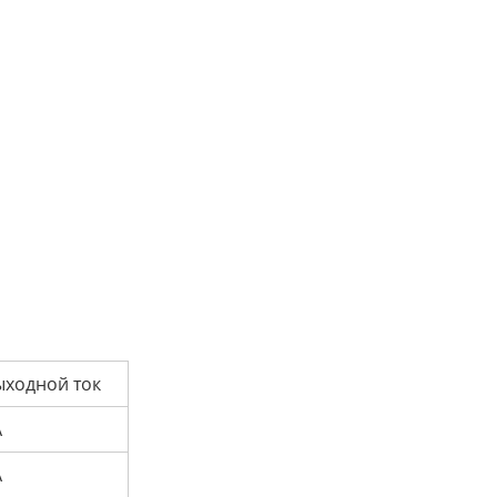
ыходной ток
A
A