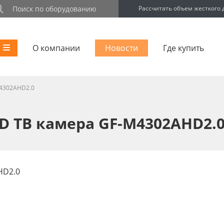
Рассчитать объем жесткого 
О компании
Новости
Где купить
M4302AHD2.0
D ТВ камера GF-M4302AHD2.