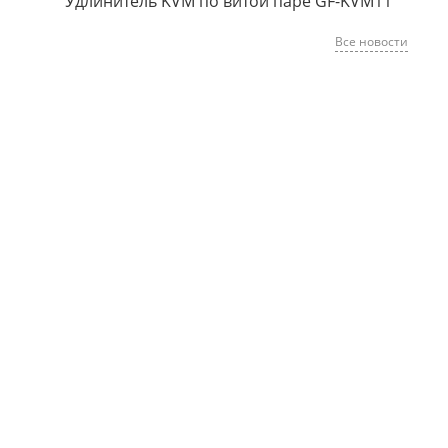
Удлинитель KVM по витой паре GF-KVM11
Все новости