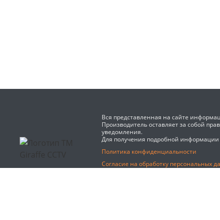
Вся представленная на сайте информац
Производитель оставляет за собой пра
уведомления.
Для получения подробной информации
Политика конфиденциальности
Согласие на обработку персональных д
Реквизиты
"Giraffe" - зарегистрированный товарн
2026