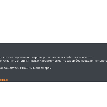
ия носит справочный характер и не является публичной офертой.
во изменять внешний вид и характеристики товаров без предварительног
 обращайтесь к нашим менеджерам.
анных
ый знак