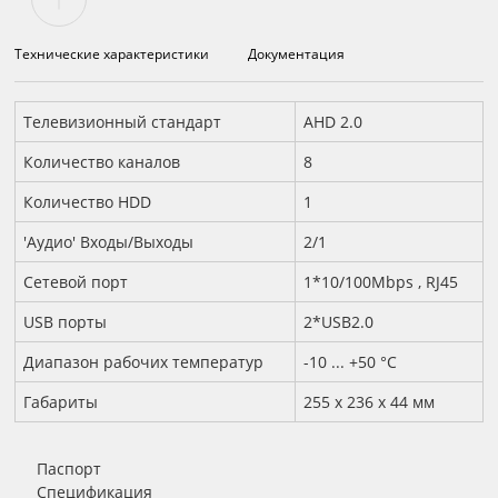
Технические характеристики
Документация
Технические характеристики
Телевизионный стандарт
AHD 2.0
Количество каналов
8
Количество HDD
1
'Аудио' Входы/Выходы
2/1
Сетевой порт
1*10/100Mbps , RJ45
USB порты
2*USB2.0
Диапазон рабочих температур
-10 ... +50 °С
Габариты
255 х 236 х 44 мм
Паспорт
Спецификация