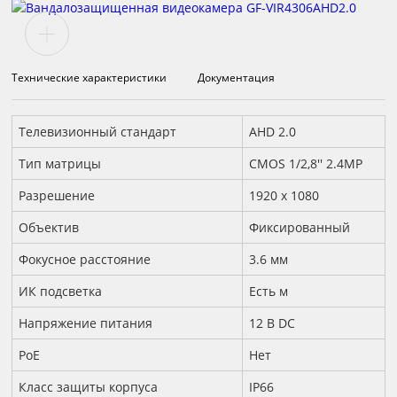
Технические характеристики
Документация
Технические характеристики
Телевизионный стандарт
AHD 2.0
Тип матрицы
CMOS 1/2,8'' 2.4МР
Разрешение
1920 x 1080
Объектив
Фиксированный
Фокусное расстояние
3.6 мм
ИК подсветка
Есть м
Напряжение питания
12 B DC
PoE
Нет
Класс защиты корпуса
IP66