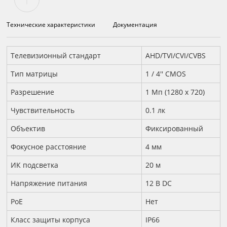
Технические характеристики
Документация
Технические характеристики
Телевизионный стандарт
AHD/TVI/CVI/CVBS
Тип матрицы
1 / 4'' CMOS
Разрешение
1 Мп (1280 х 720)
Чувствительность
0.1 лк
Объектив
Фиксированный
Фокусное расстояние
4 мм
ИК подсветка
20 м
Напряжение питания
12 B DC
PoE
Нет
Класс защиты корпуса
IP66