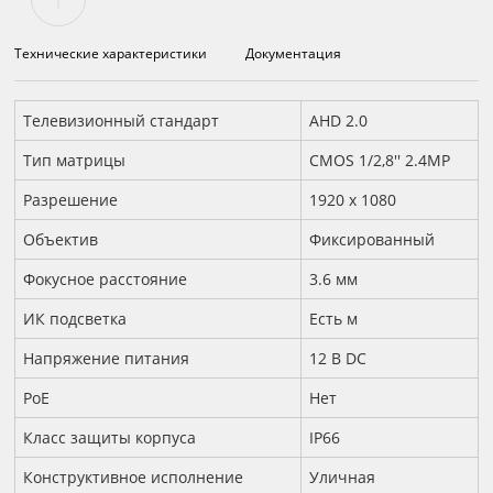
Технические характеристики
Документация
Технические характеристики
Телевизионный стандарт
AHD 2.0
Тип матрицы
CMOS 1/2,8'' 2.4MP
Разрешение
1920 х 1080
Объектив
Фиксированный
Фокусное расстояние
3.6 мм
ИК подсветка
Есть м
Напряжение питания
12 B DC
PoE
Нет
Класс защиты корпуса
IP66
Конструктивное исполнение
Уличная