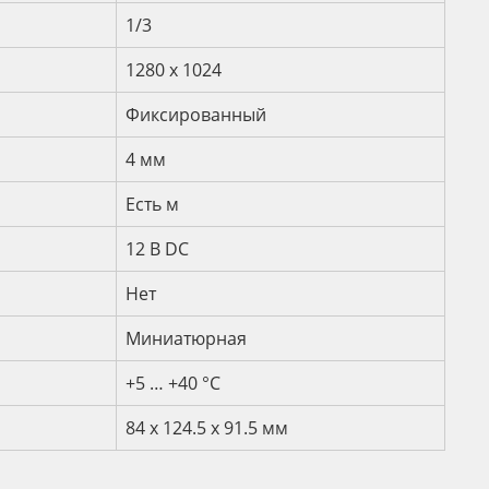
1/3
1280 x 1024
Фиксированный
4 мм
Есть м
12 B DC
Нет
Миниатюрная
+5 … +40 °С
84 x 124.5 x 91.5 мм