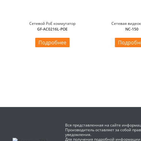
Сетевой PoE коммутатор
Сетевая видео
GF-AC0216L-POE
NC-150
Подробнее
Подробн
Вся представленная на сайте информац
Производитель оставляет за собой пра
уведомления.
Для получения подробной информации