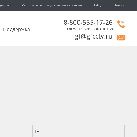
диска
Рассчитать фокусное расстояние
FAQ
Войти
8-800-555-17-26
Поддержка
ТЕЛЕФОН СЕРВИСНОГО ЦЕНТРА
gf@gfcctv.ru
и
IP