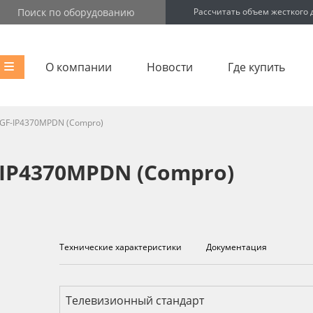
Рассчитать объем жесткого 
О компании
Новости
Где купить
GF-IP4370MPDN (Compro)
IP4370MPDN (Compro)
Технические характеристики
Документация
Технические характеристик
Телевизионный стандарт