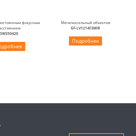
 постоянным фокусным
Мегапиксельный объектив
асстоянием
GF-LV1214F3MIR
DW350420
Подробнее
одробнее
о