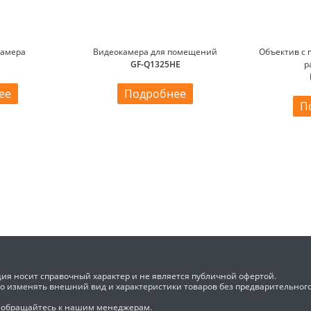
камера
Видеокамера для помещений
Объектив с
GF-Q1325HE
р
ее
Подробнее
П
ия носит справочный характер и не является публичной офертой.
во изменять внешний вид и характеристики товаров без предварительног
 обращайтесь к нашим менеджерам.