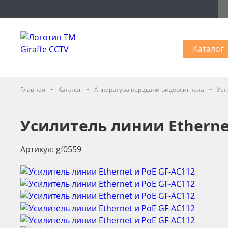
Каталог
-
-
-
Главная
Каталог
Аппаратура передачи видеосигнала
Уст
Усилитель линии Etherne
Артикул: gf0559