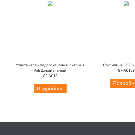
Уплотнитель видеосигнала и питания
Пассивный РОЕ и
PoE 2х-канальный
GF-AC103
GF-AC13
Подробн
Подробнее