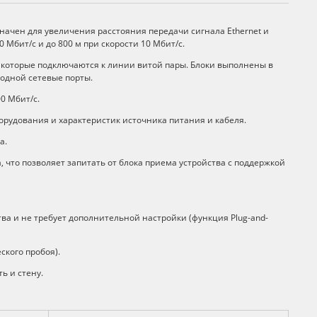
начен для увеличения расстояния передачи сигнала Ethernet и
 Мбит/с и до 800 м при скорости 10 Мбит/с.
, которые подключаются к линии витой пары. Блоки выполнены в
ходной сетевые порты.
0 Mбит/с.
рудования и характеристик источника питания и кабеля.
а.
, что позволяет запитать от блока приема устройства с поддержкой
а и не требует дополнительной настройки (функция Plug-and-
ского пробоя).
ь и стену.