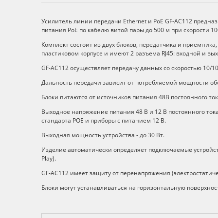
Описание
Усилитель линии передачи Ethernet и PoE GF-АС112 предназ
питания PoE по кабелю витой пары до 500 м при скорости 100
Комплект состоит из двух блоков, передатчика и приемника
пластиковом корпусе и имеют 2 разъема RJ45: входной и вы
GF-АС112 осуществляет передачу данных со скоростью 10/10
Дальность передачи зависит от потребляемой мощности обо
Блоки питаются от источников питания 48В постоянного ток
Выходное напряжение питания 48 В и 12 В постоянного тока
стандарта POE и приборы с питанием 12 В.
Выходная мощность устройства - до 30 Вт.
Изделие автоматически определяет подключаемые устройств
Play).
GF-AC112 имеет защиту от перенапряжения (электростатиче
Блоки могут устанавливаться на горизонтальную поверхност