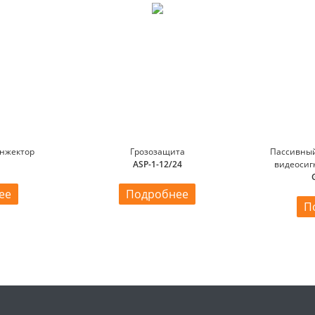
нжектор
Грозозащита
Пассивны
ASP-1-12/24
видеосиг
ее
Подробнее
П