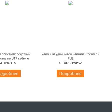
й приемопередатчик
Уличный удлинитель линии Ethernet и
нала по UTP кабелю
PoE
GF-TP801TS
GF-AC101WP v2
одробнее
Подробнее