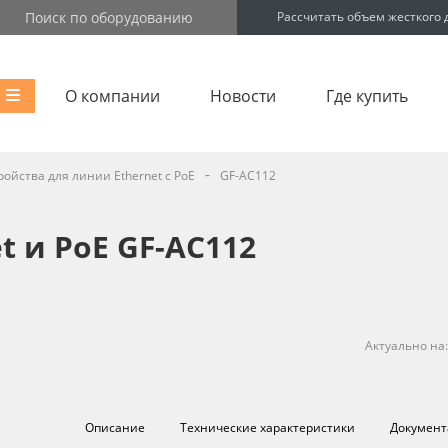
Рассчитать объем жесткого 
О компании
Новости
Где купить
-
ройства для линии Ethernet с PoE
GF-AC112
t и PoE GF-AC112
Актуально на
Описание
Технические характеристики
Документ