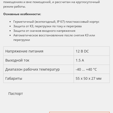
помещениях и вне помещений, и рассчитан на круглосуточный
режим работы.
Основные особенности:
Герметичный (всепогодный, IP 67) пластмассовый корпус
Защита от КЗ, перегрузки по току и перегрева
Защита от скачков входного напряжения
Автоматическое восстановление после снятия КЗ или
перегрузки
Технические характеристики
Напряжение питания
12 B DC
Выходной ток
1.5 А
Диапазон рабочих температур
-40 ... +40 °С
Габариты
55 x 50 x 27 мм
Паспорт