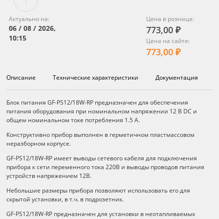
Актуально на:
Цена в рознице:
06 / 08 / 2026,
773,00 ₽
10:15
Цена на сайте:
773,00 ₽
Описание
Технические характеристики
Документация
Описание
Блок питания GF-PS12/18W-RP предназначен для обеспечения
питания оборудования при номинальном напряжении 12 B DC и
общем номинальном токе потребления 1.5 А.
Конструктивно прибор выполнен в герметичном пластмассовом
неразборном корпусе.
GF-PS12/18W-RP имеет выводы сетевого кабеля для подключения
прибора к сети переменного тока 220В и выводы проводов питания
устройств напряжением 12В.
Небольшие размеры прибора позволяют использовать его для
скрытой установки, в т.ч. в подрозетник.
GF-PS12/18W-RP предназначен для установки в неотапливаемых