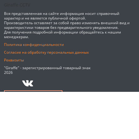
Вся представленная на сайте информация носит справочный
характер и не является публичной офертой.
Производитель оставляет за собой право изменять внешний вид и
характеристики товаров без предварительного уведомления.
Для получения подробной информации обращайтесь к нашим
менеджерам.
Политика конфиденциальности
Согласие на обработку персональных данных
Реквизиты
"Giraffe" - зарегистрированный товарный знак
2026
Обратный звонок
Мы используем файлы cookie и сервис веб-аналитики Яндекс
Метрика для улучшения работы сайта. Оставаясь на сайте, вы
соглашаетесь с
Политикой конфиденциальности.