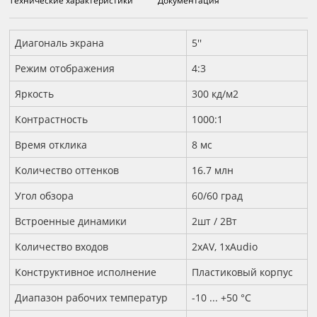
Технические характеристики
Документация
Технические характеристики
Диагональ экрана
5''
Режим отображения
4:3
Яркость
300 кд/м2
Контрастность
1000:1
Время отклика
8 мс
Количество оттенков
16.7 млн
Угол обзора
60/60 град
Встроенные динамики
2шт / 2Вт
Количество входов
2xAV, 1xAudio
Конструктивное исполнение
Пластиковый корпус
Диапазон рабочих температур
-10 ... +50 °С