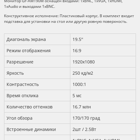
Монитор GF-AM190M оснащен входами: 1хBNC, 1хVGA, 1хHDMI,
1хAudio и выходами 1хBNC.
Конструктивное исполнение: Пластиковый корпус. В комплект входит
подставка для установки на стол или другую ровную поверхность.
Технические характеристики
Диагональ экрана
19.5''
Режим отображения
16:9
Разрешение
1920x1080
Яркость
250 кд/м2
Контрастность
1000:1
Время отклика
5 мс
Количество оттенков
16.7 млн
Угол обзора
170/170 град
Встроенные динамики
2шт / 2.5Вт