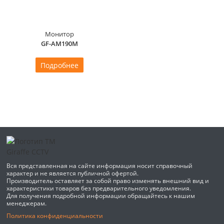
Монитор
GF-AM190M
Подробнее
Вся представленная на сайте информация носит справочный
характер и не является публичной офертой.
Производитель оставляет за собой право изменять внешний вид и
характеристики товаров без предварительного уведомления.
Для получения подробной информации обращайтесь к нашим
менеджерам.
Политика конфиденциальности