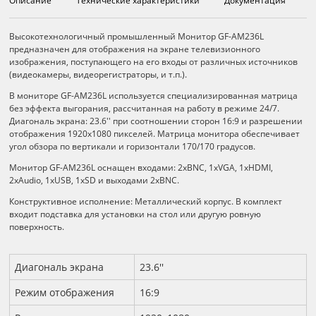
Описание
Технические характеристики
Документация
Описание
Высокотехнологичный промышленный Монитор GF-AM236L
предназначен для отображения на экране телевизионного
изображения, поступающего на его входы от различных источников
(видеокамеры, видеорегистраторы, и т.п.).
В мониторе GF-AM236L используется специализированная матрица
без эффекта выгорания, рассчитанная на работу в режиме 24/7.
Диагональ экрана: 23.6'' при соотношении сторон 16:9 и разрешении
отображения 1920x1080 пикселей. Матрица монитора обеспечивает
угол обзора по вертикали и горизонтали 170/170 градусов.
Монитор GF-AM236L оснащен входами: 2xBNC, 1xVGA, 1xHDMI,
2xAudio, 1xUSB, 1xSD и выходами 2xBNC.
Конструктивное исполнение: Металлический корпус. В комплект
входит подставка для установки на стол или другую ровную
поверхность.
Технические характеристики
Диагональ экрана
23.6''
Режим отображения
16:9