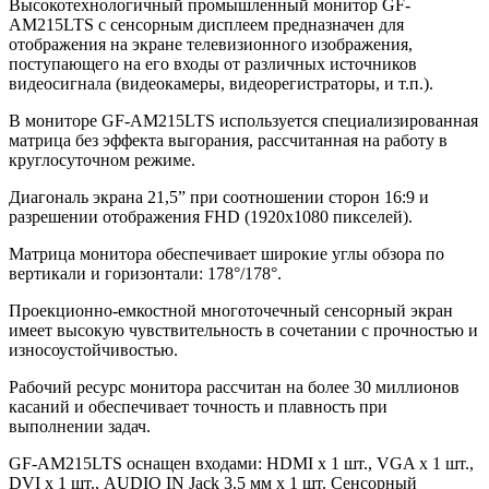
Высокотехнологичный промышленный монитор GF-
AM215LTS с сенсорным дисплеем предназначен для
отображения на экране телевизионного изображения,
поступающего на его входы от различных источников
видеосигнала (видеокамеры, видеорегистраторы, и т.п.).
В мониторе GF-AM215LTS используется специализированная
матрица без эффекта выгорания, рассчитанная на работу в
круглосуточном режиме.
Диагональ экрана 21,5” при соотношении сторон 16:9 и
разрешении отображения FHD (1920х1080 пикселей).
Матрица монитора обеспечивает широкие углы обзора по
вертикали и горизонтали: 178°/178°.
Проекционно-емкостной многоточечный сенсорный экран
имеет высокую чувствительность в сочетании с прочностью и
износоустойчивостью.
Рабочий ресурс монитора рассчитан на более 30 миллионов
касаний и обеспечивает точность и плавность при
выполнении задач.
GF-AM215LTS оснащен входами: HDMI x 1 шт., VGA x 1 шт.,
DVI x 1 шт., AUDIO IN Jack 3.5 мм x 1 шт. Сенсорный