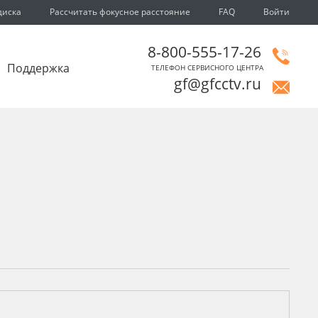
диска
Рассчитать фокусное расстояние
FAQ
Войти
8-800-555-17-26
Поддержка
ТЕЛЕФОН СЕРВИСНОГО ЦЕНТРА
gf@gfcctv.ru
и