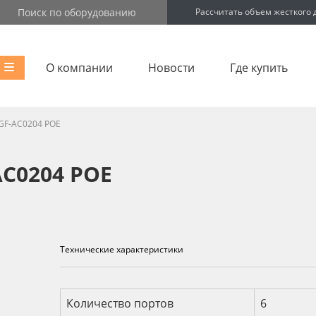
Рассчитать объем жесткого 
О компании
Новости
Где купить
GF-AC0204 POE
C0204 POE
Технические характеристики
Технические характеристик
Количество портов
6