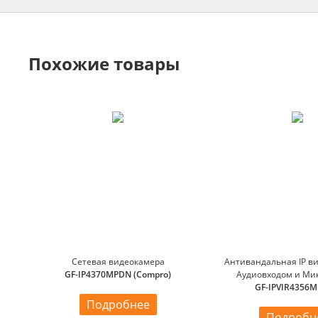
Похожие товары
Сетевая видеокамера
Антивандальная IP в
GF-IP4370MPDN (Compro)
Аудиовходом и Ми
GF-IPVIR4356M
Подробнее
Подробн