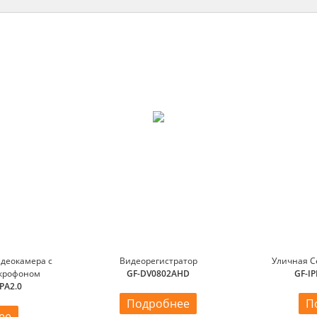
идеокамера с
Видеорегистратор
Уличная С
крофоном
GF-DV0802AHD
GF-I
PA2.0
Подробнее
П
ее