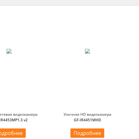
етевая видеокамера
Уличная HD видеокамера
PIR4453MP1.3 v2
GF-IR4451MHD
одробнее
Подробнее