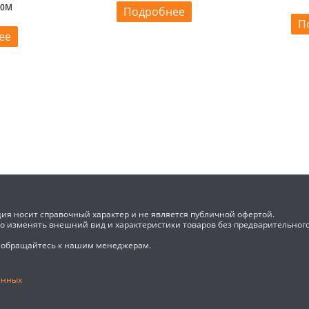
20M
Подробнее
П
ее
ия носит справочный характер и не является публичной офертой.
во изменять внешний вид и характеристики товаров без предварительног
 обращайтесь к нашим менеджерам.
анных