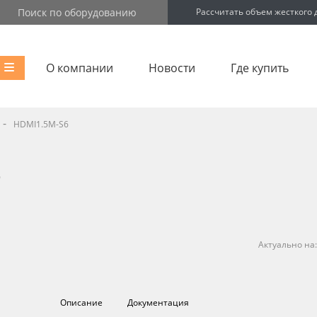
Рассчитать объем жесткого 
О компании
Новости
Где купить
-
HDMI1.5M-S6
6
Актуально на
Описание
Документация