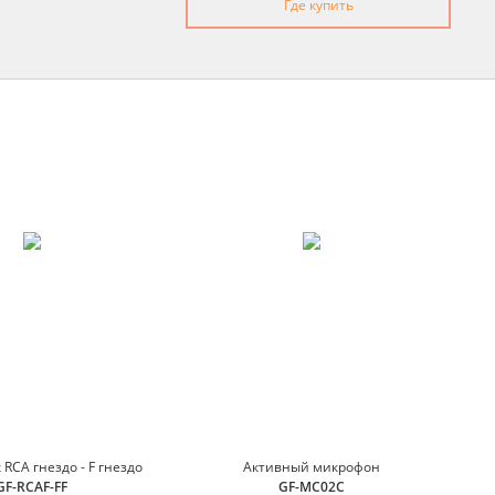
Где купить
RCA гнездо - F гнездо
Активный микрофон
GF-RCAF-FF
GF-MC02C