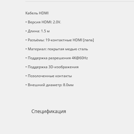
Описание
Кабель HDMI
• Версия HDMI: 2.0V.
• Длина: 1.5 м
• Разъёмы: 19-контактные HDMI [папа]
• Материал: покрытая медью сталь
• Поддержка разрешения 4K@60Hz
• Поддержка 3D-изображения
• Позолоченные контакты
• Внешний диаметр: 8.0мм
Спецификация