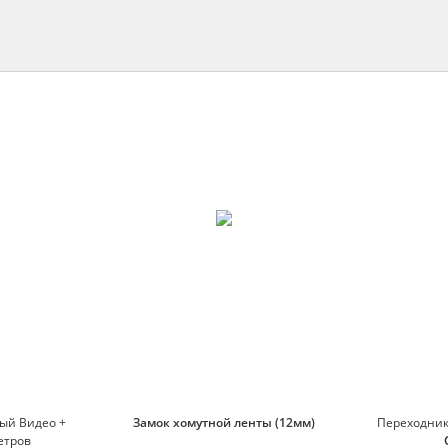
ый Видео +
Замок хомутной ленты (12мм)
Переходник 
етров