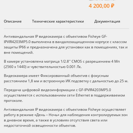
4 200,00 ₽
Описание
Технические характеристики
Документация
Описание
Антивандальная IP видеокамера с объективом Fisheye GF-
IPVIR4203MP5.0 выполнена в вандалозащищенном корпусе с классом
защиты IP66 и предназначена для установки как в помещениях, так и
вне помещений.
В камере установлена матрица 1/2.8'' CMOS с разрешением 4 Мп
(2560 х 1440) и чувствительностью 0.001 Лк.
Видеокамера имеет Фиксированный объектив с фокусным
расстоянием 1,8 мм и встроенную ИК подсветку с дальностью до 25 м.
Передача цифровой видеоинформации c GF-IPVIR4203MP5.0
осуществляется с использованием сети Ethernet в поддерживаемом
протоколе.
Антивандальная IP видеокамера с объективом Fisheye осуществляет
работу в режиме «День – Ночь» для наблюдения контролируемых зон
в дневное время, а также в условиях отсутствия света или
недостаточной освещенности объектов.