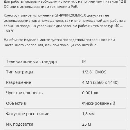
Для работы камеры необходим источник с напряжением питания 12 B
DC или с использованием технологии РоЕ.
Конструктивное исполнение GF-IPVIR4203MP5.0 допускает ее
использование как в помещениях, так и вне помещений для работы в
сложных погодных условиях с диапазоном рабочих температур -40 ...
+60 ℃.
На объекте изделие монтируется посредством потолочного или
настенного крепления, или при помощи кронштейна.
Технические характеристики
Телевизионный стандарт
IP
Тип матрицы
1/2.8'' CMOS
Разрешение
4 Мп (2560 х 1440)
Чувствительность
0.001 лк
Объектив
Фиксированный
Фокусное расстояние
1,8 мм
ИК подсветка
25 м