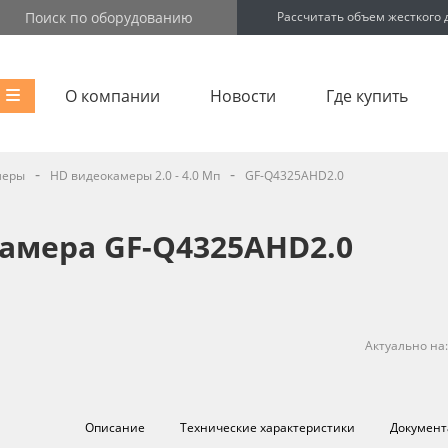
Рассчитать объем жесткого 
О компании
Новости
Где купить
-
-
меры
HD видеокамеры 2.0 - 4.0 Мп
GF-Q4325AHD2.0
амера GF-Q4325AHD2.0
Актуально на
Описание
Технические характеристики
Документ