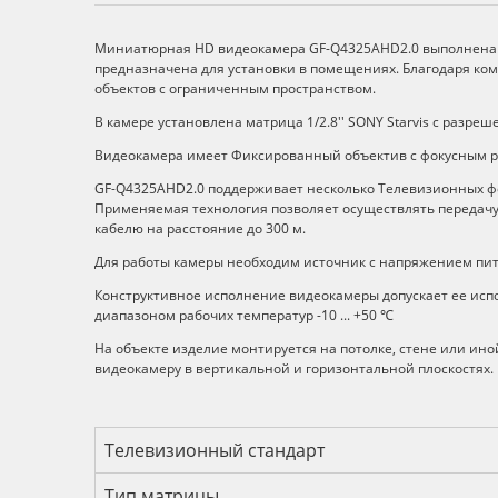
Описание
Миниатюрная HD видеокамера GF-Q4325AHD2.0 выполнена в 
предназначена для установки в помещениях. Благодаря ко
объектов с ограниченным пространством.
В камере установлена матрица 1/2.8'' SONY Starvis с разреш
Видеокамера имеет Фиксированный объектив с фокусным р
GF-Q4325AHD2.0 поддерживает несколько Телевизионных фо
Применяемая технология позволяет осуществлять передачу 
кабелю на расстояние до 300 м.
Для работы камеры необходим источник с напряжением пит
Конструктивное исполнение видеокамеры допускает ее ис
диапазоном рабочих температур -10 ... +50 ℃
На объекте изделие монтируется на потолке, стене или и
видеокамеру в вертикальной и горизонтальной плоскостях.
Технические характеристик
Телевизионный стандарт
Тип матрицы