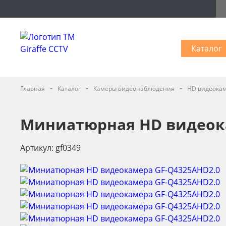
Каталог
-
-
-
Главная
Каталог
Камеры видеонаблюдения
HD видеока
Миниатюрная HD видеок
Артикул: gf0349