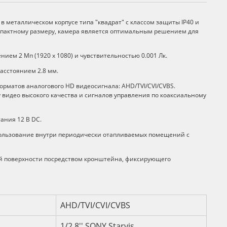
металлическом корпусе типа "квадрат" с классом защиты IP40 и
мпактному размеру, камера является оптимальным решением для
ением 2 Мп (1920 х 1080) и чувствительностью 0.001 Лк.
асстоянием 2.8 мм.
рматов аналогового HD видеосигнала: AHD/TVI/CVI/CVBS.
видео высокого качества и сигналов управления по коаксиальному
ания 12 B DC.
пользование внутри периодически отапливаемых помещений с
ной поверхности посредством кронштейна, фиксирующего
и
AHD/TVI/CVI/CVBS
1/2.8'' SONY Starvis