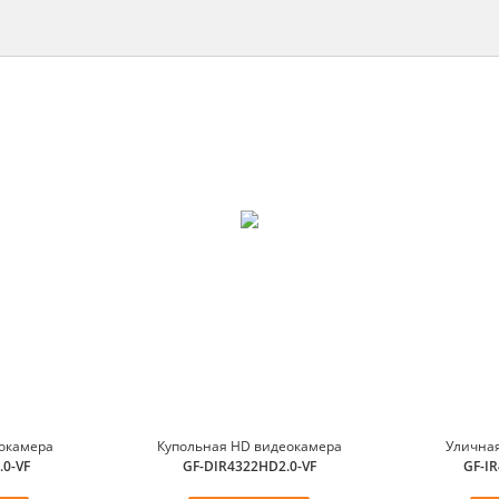
окамера
Купольная HD видеокамера
Улична
.0-VF
GF-DIR4322HD2.0-VF
GF-IR