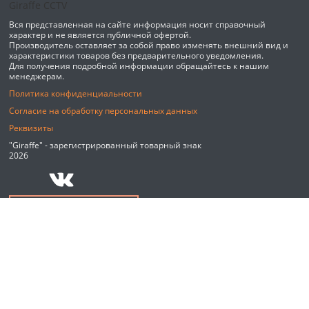
Вся представленная на сайте информация носит справочный
характер и не является публичной офертой.
Производитель оставляет за собой право изменять внешний вид и
характеристики товаров без предварительного уведомления.
Для получения подробной информации обращайтесь к нашим
менеджерам.
Политика конфиденциальности
Согласие на обработку персональных данных
Реквизиты
"Giraffe" - зарегистрированный товарный знак
2026
Обратный звонок
Мы используем файлы cookie и сервис веб-аналитики Яндекс
Метрика для улучшения работы сайта. Оставаясь на сайте, вы
соглашаетесь с
Политикой конфиденциальности.