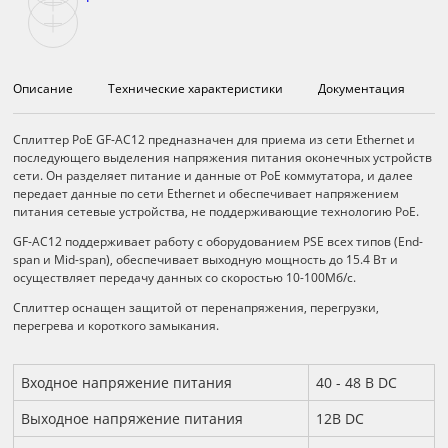
Описание
Технические характеристики
Документация
Описание
Сплиттер PoE GF-АС12 предназначен для приема из сети Ethernet и
последующего выделения напряжения питания оконечных устройств
сети. Он разделяет питание и данные от PoE коммутатора, и далее
передает данные по сети Ethernet и обеспечивает напряжением
питания сетевые устройства, не поддерживающие технологию PoЕ.
GF-AC12 поддерживает работу с оборудованием PSE всех типов (End-
span и Mid-span), обеспечивает выходную мощность до 15.4 Вт и
осуществляет передачу данных со скоростью 10-100Mб/с.
Сплиттер оснащен защитой от перенапряжения, перегрузки,
перегрева и короткого замыкания.
Технические характеристики
Входное напряжение питания
40 - 48 В DC
Выходное напряжение питания
12В DC